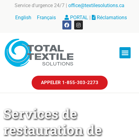
Service d'urgence 24/7 |
office@textilesolutions.ca
PORTAL
|
Réclamations
English
Français
À propos de nous
Pourquoi choisi
Outils nécess
Garantie de service
Nous joindre
APPELER 1-855-303-2273
Services de
restauration de