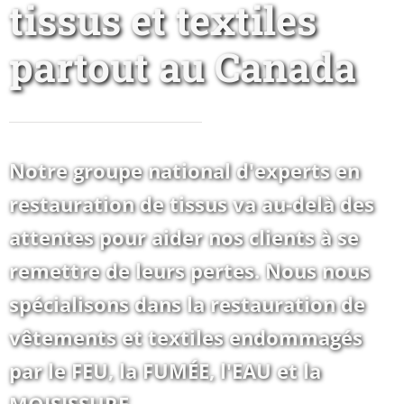
tissus et textiles
partout au Canada
Notre groupe national d'experts en
restauration de tissus va au-delà des
attentes pour aider nos clients à se
remettre de leurs pertes. Nous nous
spécialisons dans la restauration de
vêtements et textiles endommagés
par le FEU, la FUMÉE, l'EAU et la
MOISISSURE.