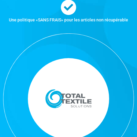
Une politique «SANS FRAIS» pour les articles non récupérable